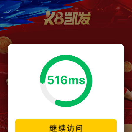
516ms