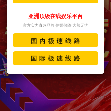
亚洲顶级在线娱乐平台
官方实力直营品牌·信誉保障·大额无忧